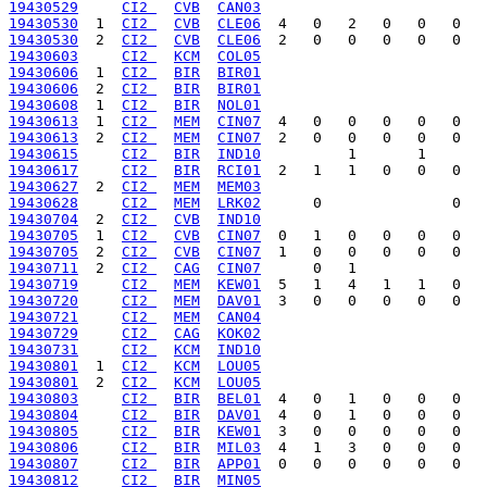
19430529
CI2 
CVB
CAN03
19430530
  1  
CI2 
CVB
CLE06
19430530
  2  
CI2 
CVB
CLE06
19430603
CI2 
KCM
COL05
19430606
  1  
CI2 
BIR
BIR01
19430606
  2  
CI2 
BIR
BIR01
19430608
  1  
CI2 
BIR
NOL01
19430613
  1  
CI2 
MEM
CIN07
19430613
  2  
CI2 
MEM
CIN07
19430615
CI2 
BIR
IND10
19430617
CI2 
BIR
RCI01
19430627
  2  
CI2 
MEM
MEM03
19430628
CI2 
MEM
LRK02
19430704
  2  
CI2 
CVB
IND10
19430705
  1  
CI2 
CVB
CIN07
19430705
  2  
CI2 
CVB
CIN07
19430711
  2  
CI2 
CAG
CIN07
19430719
CI2 
MEM
KEW01
19430720
CI2 
MEM
DAV01
19430721
CI2 
MEM
CAN04
19430729
CI2 
CAG
KOK02
19430731
CI2 
KCM
IND10
19430801
  1  
CI2 
KCM
LOU05
19430801
  2  
CI2 
KCM
LOU05
19430803
CI2 
BIR
BEL01
19430804
CI2 
BIR
DAV01
19430805
CI2 
BIR
KEW01
19430806
CI2 
BIR
MIL03
19430807
CI2 
BIR
APP01
19430812
CI2 
BIR
MIN05