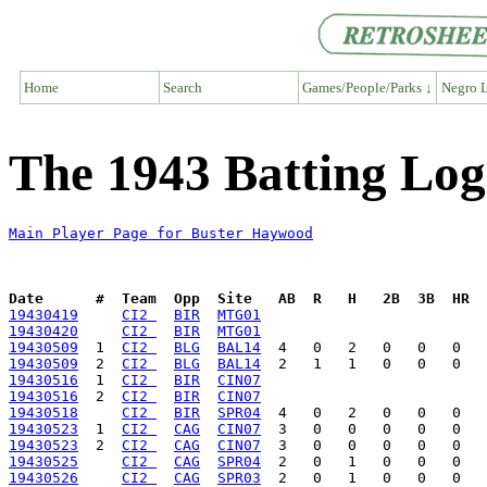
Home
Search
Games/People/Parks ↓
Negro L
The 1943 Batting Lo
Main Player Page for Buster Haywood
Date      #  Team  Opp  Site   AB  R   H   2B  3B  HR  
19430419
CI2 
BIR
MTG01
19430420
CI2 
BIR
MTG01
19430509
  1  
CI2 
BLG
BAL14
19430509
  2  
CI2 
BLG
BAL14
19430516
  1  
CI2 
BIR
CIN07
19430516
  2  
CI2 
BIR
CIN07
19430518
CI2 
BIR
SPR04
19430523
  1  
CI2 
CAG
CIN07
19430523
  2  
CI2 
CAG
CIN07
19430525
CI2 
CAG
SPR04
19430526
CI2 
CAG
SPR03