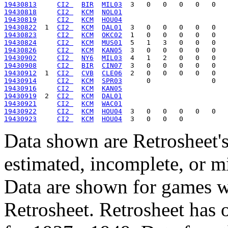
19430813
CI2 
BIR
MIL03
19430818
CI2 
KCM
NOL01
19430819
CI2 
KCM
HOU04
19430822
  1  
CI2 
KCM
DAL01
19430823
CI2 
KCM
OKC02
19430824
CI2 
KCM
MUS01
19430826
CI2 
KCM
KAN05
19430902
CI2 
NY6
MIL03
19430908
CI2 
BIR
CIN07
19430912
  1  
CI2 
CVB
CLE06
19430914
CI2 
KCM
SPR03
19430916
CI2 
KCM
KAN05
19430919
  2  
CI2 
KCM
DAL01
19430921
CI2 
KCM
WAC01
19430922
CI2 
KCM
HOU04
19430923
CI2 
KCM
HOU04
Data shown are Retrosheet's
estimated, incomplete, or m
Data are shown for games w
Retrosheet. Retrosheet has 