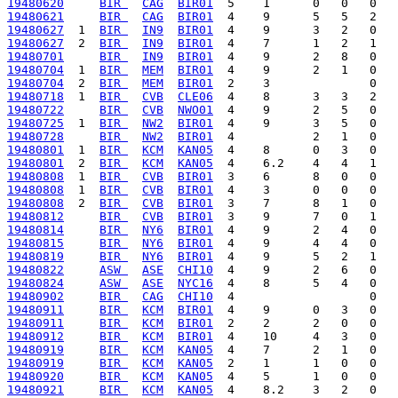
19480620
BIR 
CAG
BIR01
19480621
BIR 
CAG
BIR01
19480627
  1  
BIR 
IN9
BIR01
19480627
  2  
BIR 
IN9
BIR01
19480701
BIR 
IN9
BIR01
19480704
  1  
BIR 
MEM
BIR01
19480704
  2  
BIR 
MEM
BIR01
19480718
  1  
BIR 
CVB
CLE06
19480722
BIR 
CVB
NWO01
19480725
  1  
BIR 
NW2
BIR01
19480728
BIR 
NW2
BIR01
19480801
  1  
BIR 
KCM
KAN05
19480801
  2  
BIR 
KCM
KAN05
19480808
  1  
BIR 
CVB
BIR01
19480808
  1  
BIR 
CVB
BIR01
19480808
  2  
BIR 
CVB
BIR01
19480812
BIR 
CVB
BIR01
19480814
BIR 
NY6
BIR01
19480815
BIR 
NY6
BIR01
19480819
BIR 
NY6
BIR01
19480822
ASW 
ASE
CHI10
19480824
ASW 
ASE
NYC16
19480902
BIR 
CAG
CHI10
19480911
BIR 
KCM
BIR01
19480911
BIR 
KCM
BIR01
19480912
BIR 
KCM
BIR01
19480919
BIR 
KCM
KAN05
19480919
BIR 
KCM
KAN05
19480920
BIR 
KCM
KAN05
19480921
BIR 
KCM
KAN05