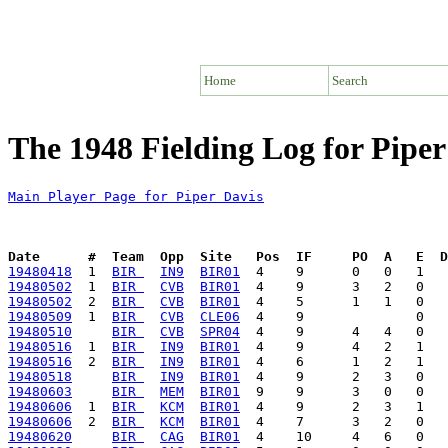
Home
Search
The 1948 Fielding Log for Piper
Main Player Page for Piper Davis
Date      #  Team  Opp  Site   Pos  IF     PO  A   E  D
19480418
  1  
BIR 
IN9
BIR01
19480502
  1  
BIR 
CVB
BIR01
19480502
  2  
BIR 
CVB
BIR01
19480509
  1  
BIR 
CVB
CLE06
19480510
BIR 
CVB
SPR04
19480516
  1  
BIR 
IN9
BIR01
19480516
  2  
BIR 
IN9
BIR01
19480518
BIR 
IN9
BIR01
19480603
BIR 
MEM
BIR01
19480606
  1  
BIR 
KCM
BIR01
19480606
  2  
BIR 
KCM
BIR01
19480620
BIR 
CAG
BIR01