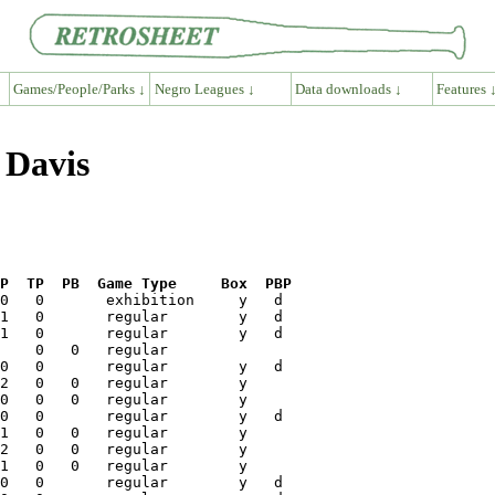
Games/People/Parks ↓
Negro Leagues ↓
Data downloads ↓
Features 
 Davis
P  TP  PB  Game Type     Box  PBP