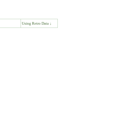
↓
Using Retro Data ↓