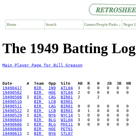
Home
Search
Games/People/Parks ↓
Negro L
The 1949 Batting Log 
Main Player Page for Bill Greason
Date      #  Team  Opp  Site   AB  R   H   2B  3B  HR  
19490417
BIR 
IN9
ATL04
19490502
BIR 
HOE
ATL04
19490508
  1  
BIR 
CAG
BIR01
19490510
BIR 
LCB
BIR01
19490511
BIR 
CAG
BIR01
19490522
  2  
BIR 
LCB
BIR01
19490529
  1  
BIR 
NY6
NYC14
19490604
BIR 
BLG
WIL04
19490606
  1  
BIR 
BLG
PHI11
19490608
BIR 
HOE
PET01
19490613
  1  
BIR 
NY6
STL07