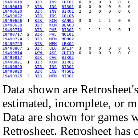
19490618
BIR 
IN9
CHT01
19490619
  2  
BIR 
IN9
BIR01
19490620
BIR 
IN9
BIR01
19490622
BIR 
IN9
COL06
19490626
  1  
BIR 
KCM
KAN05
19490630
BIR 
KCM
BEA03
19490710
BIR 
PH5
BIR01
19490717
  2  
BIR 
PH5
NOL01
19490724
  2  
BIR 
MEM
MEM02
19490729
BIR 
MEM
LRK02
19490807
  2  
BIR 
BLG
BAL14
19490814
ASW 
ASE
CHI10
19490817
BIR 
CAG
BIR01
19490821
  1  
BIR 
KCM
BIR01
19490829
BIR 
IN9
BIR01
19490920
BIR 
LCB
MTG01
19490925
  2  
BIR 
MEM
BIR01
Data shown are Retrosheet's
estimated, incomplete, or m
Data are shown for games w
Retrosheet. Retrosheet has 